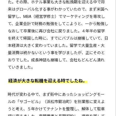
た。その際、ホテル事業も大きな転換期を迎える中で将
来はグローバル化する事がわかっていたので、まず米国へ
留学し、MBA（経営学修士）でマーケティングを専攻し
て、企業会計で財務の勉強をしてこようと、一から勉強し
なおして卒業後に再び会社に戻りました。４年半の留学
を終えて帰国した時に、すでにバブルは崩壊していて、日
本経済は大きく変わっていました。留学で大量生産・大
量消費は続かないという事を学びましたが、正にそのと
おりでした。成長神話も崩壊して、会社もどんどん潰れ
ていきました。
経済が大きな転機を迎える時でしたね。
時代が変わる中で、まず街中にあったショッピングモー
ルの「サゴービル」（浜松市鍛冶町）を別業態に変えよ
うと考え、５年かけてテナントを整理し、解体して駐車