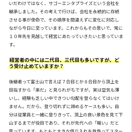
いだわけではなく、サゴーエンタプライズという会社を
継承しました。その考えで行けば、会社を永続的に存続
させる事が使命で、その順序を間違えずに変化に対応し
ながら今日に至っています。これからもその思いで、常に
１０年先を見越して経営にあたっていきたいと思っていま
す。
経営者の中には二代目、三代目も多いですが、ど
う受け止めていますか？
後継者って富士山で言えば７合目とか８合目から頂上を
目指すから「楽だ」と見られがちですが、実は空気も薄
いし、経験も乏しい中できつい勾配を登らなくてはいけ
ません。だから、登り切れずに諦めるケースも多い。自
分は従業員と一緒に登りきって、頂上の良い景色を見て下
山するまでが役目であり、それが先代への「報い」だと
思っています。もともと大きな借り入れを背負ってスター