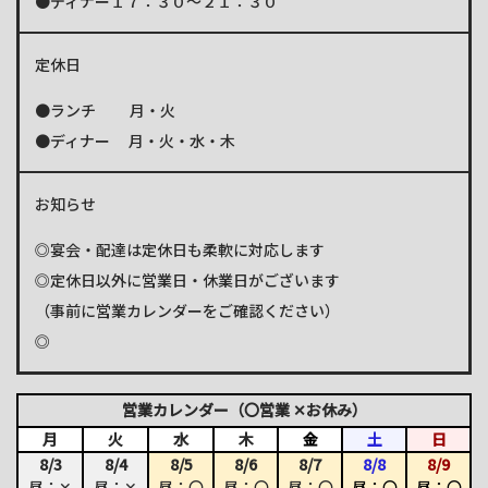
●ディナー１７：３０～２１：３０
定休日
●ランチ 月・火
●ディナー 月・火・水・木
お知らせ
◎宴会・配達は定休日も柔軟に対応します
◎定休日以外に営業日・休業日がございます
（事前に営業カレンダーをご確認ください）
◎
営業カレンダー（〇営業 ✕お休み）
月
火
水
木
金
土
日
8/3
8/4
8/5
8/6
8/7
8/8
8/9
昼：✕
昼：✕
昼：〇
昼：〇
昼：〇
昼：〇
昼：〇