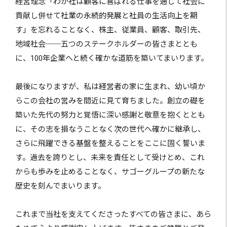
経営理念「わが社は顧客に喜ばれる仕事を通じて社会に
貢献し併せて社業の永続的発展と社員の生活向上を期
す」を忘れることなく、株主、従業員、顧客、取引先、
地域社会──五つのステークホルダーの皆さまととも
に、100年企業へと続く確かな道筋を築いてまいります。
最後になりますが、私は経営者の家に生まれ、幼い頃か
らこの会社の営みを間近に見て育ちました。創立の礎を
築いた先代の努力と覚悟に深い感謝と敬意を抱くととも
に、その志を損なうことなく次の世代へ確かに継承し、
さらに飛躍できる基盤を整えることをここに固く誓いま
す。過去を誇りとし、未来を責任として受けとめ、これ
からも歩みを止めることなく、サゴーグループの新たな
歴史を刻んでまいります。
これまで当社を支えてくださったすべての皆さまに、あら