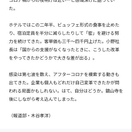
コロナ禍からの夜明けは近い―と感慨深げに語ってい
た。
ホテルではこの二年半、ビュッフェ形式の食事を止めた
り、宿泊定員を半分に減らしたりして「密」を避ける努
力を続けてきた。客単価も三千～四千円上げた。小野社
長は「国からの支援がなくなったときに、こうした改革
をやってきたかどうかで大きな差が出る」。
感染は第七波を数え、アフターコロナを模索する動きも
出てきた。企業も個人もどれだけ自己変革できたかが問
われる局面かもしれない。はて、自分はどうか。舘山寺を
後にしながら考え込んでしまった。
（報道部・木谷孝洋）