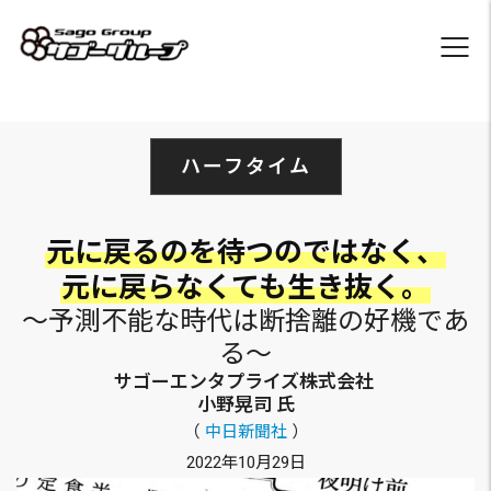
ハーフタイム
元に戻るのを待つのではなく、
元に戻らなくても生き抜く。
～予測不能な時代は断捨離の好機であ
る～
サゴーエンタプライズ株式会社
小野晃司 氏
（
中日新聞社
）
2022年10月29日