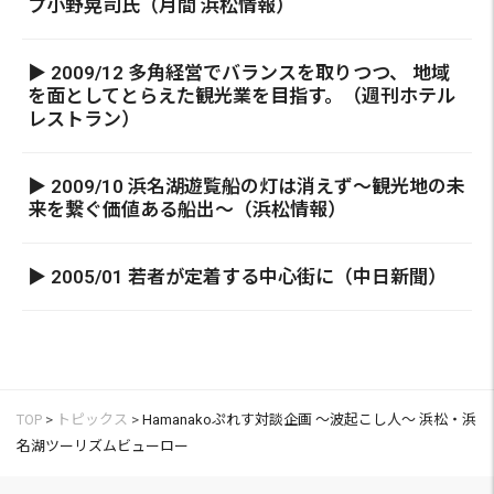
プ小野晃司氏（月間 浜松情報）
▶ 2009/12 多角経営でバランスを取りつつ、 地域
を面としてとらえた観光業を目指す。（週刊ホテル
レストラン）
▶ 2009/10 浜名湖遊覧船の灯は消えず～観光地の未
来を繋ぐ価値ある船出～（浜松情報）
▶ 2005/01 若者が定着する中心街に（中日新聞）
TOP
>
トピックス
>
Hamanakoぷれす対談企画 ～波起こし人～ 浜松・浜
名湖ツーリズムビューロー