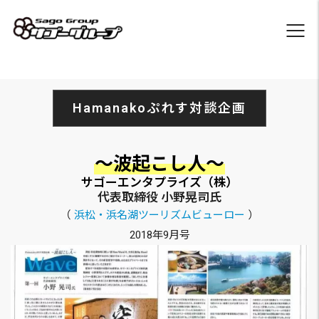
Hamanakoぷれす対談企画
～波起こし人～
サゴーエンタプライズ（株）
代表取締役 小野晃司氏
（
浜松・浜名湖ツーリズムビューロー
）
2018年9月号