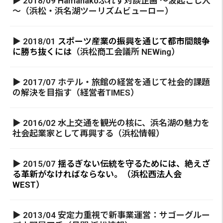
▶ 2018/09 Hamanakoぷれす対談企画 ～波起こし人
～（浜松・浜名湖ツーリズムビューロー）
▶ 2018/01
スポーツ産業の振興を通じて都市間競争
に勝ち抜くには
（浜松商工会議所 NEWing）
▶ 2017/07 ホテル・旅館の経営を通じて社会的課題
の解決を目指す（経営者TIMES）
▶ 2016/02 水上交通を観光の核に、浜名湖の魅力を
社会起業家として再興する（浜松情報）
▶ 2015/07
揺るぎない伝統を守るためには、絶えざ
る革新がなければならない。（浜松西法人会
WEST）
▶ 2013/04 安定力重視で新事業運営：サゴーグルー