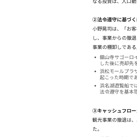
なる投資は、人口動
②法令遵守に基づく
小野晃司は、「お客
し、事業からの撤退
事業の棚卸しである
舘山寺サゴーロ
した後に売却先
浜松モールプラ
起こった時期で
浜名湖遊覧船で
法令遵守を基本
③キャッシュフロー
観光事業の撤退は、
た。