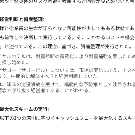
態や自然災害のリスク回避を考慮すると回収が見込めないと判
経営判断と資産整理:
様と従業員の生命が守られない可能性が少しでもある状態であ
も前倒しで決断して実行している。そこにかかるコストや機会
」と述べている。この理念に基づき、資産整理が実行された。
イヤルホテルは、耐震診断の義務化により耐震補強を要したた
を探し始めた。
ザサゴー（サゴービル）については、市場の変化に加え、アス
あり、中期的に解体すべきと経営判断していた。
は、知床の沈没事故を受けて、模範的な予防策として注目され
理念で守り抜く経営者であることがわかる。
最大化スキームの実行:
以下の3つの原則に基づくキャッシュフローを最大化するスキ