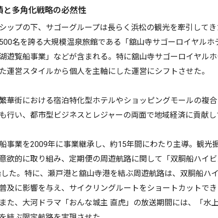
績と多角化戦略の必然性
シップの下、サゴーグループは長らく浜松の観光を牽引してき
500名を誇る大規模温泉旅館である「舘山寺サゴーロイヤルホ
湖遊覧船事業」などが含まれる。特に舘山寺サゴーロイヤルホ
た運営スタイルから個人を主軸にした運営にシフトさせた。
繁華街における宿泊特化型ホテルやショッピングモールの複合
も行い、都市型ビジネスとレジャーの両面で地域経済に貢献し
船事業を2009年に事業継承し、約15年間にわたり主導。観光
意欲的に取り組み、定期便の周遊航路に関して「双胴船ハイビ
開始した。特に、瀬戸港と舘山寺港を結ぶ周遊航路は、双胴船ハ
普及に影響を与え、サイクリングルートをショートカットでき
また、大河ドラマ「おんな城主 直虎」の放送期間には、「水
を結ぶ限定航路を実現させた。