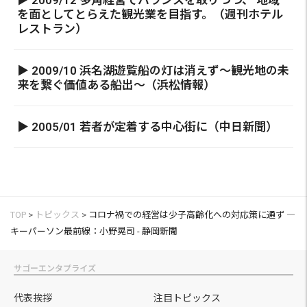
▶ 2009/12 多角経営でバランスを取りつつ、 地域
を面としてとらえた観光業を目指す。（週刊ホテル
レストラン）
▶ 2009/10 浜名湖遊覧船の灯は消えず～観光地の未
来を繋ぐ価値ある船出～（浜松情報）
▶ 2005/01 若者が定着する中心街に（中日新聞）
TOP
>
トピックス
>
コロナ禍での経営は少子高齢化への対応策に通ず ―
キーパーソン最前線：小野晃司 - 静岡新聞
サゴーエンタプライズ
代表挨拶
注目トピックス