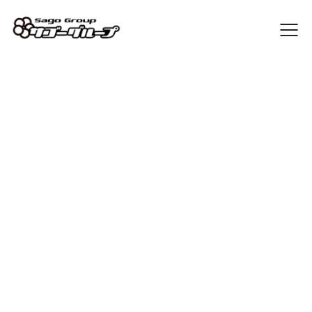
Sago Blog
[%article_list_start%]
[%article_list_size:20%]
[%list_start%]
[!% if (image.url!="") { %]
[!% } %]
[%list_end%]
[%article_date_notime_dot%] [%new:New%] [%category%]
[%title%]
[%navi-pagenation%]