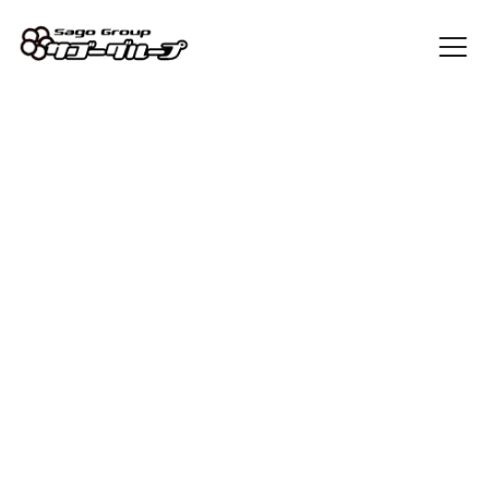
Sago Blog
[%article_list_start%]
[%article_list_size:20%]
[%list_start%]
[!% if (image.url!="") { %]
[!% } %]
[%list_end%]
[%article_date_notime_dot%] [%new:New%] [%category%]
[%title%]
[%navi-pagenation%]