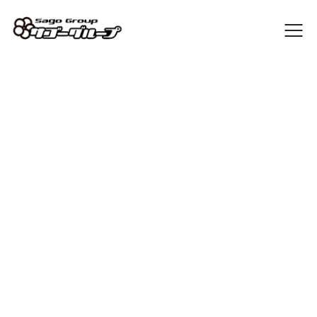
Sago Blog
[%list_start%]