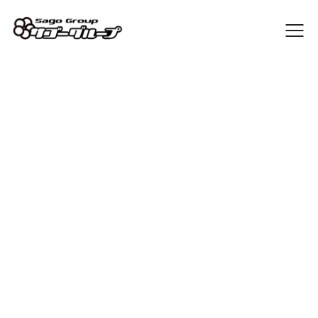
Sago Blog
[%list_start%]