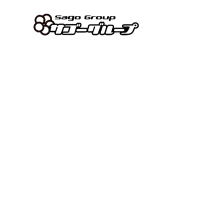
Sago Blog
[%list_start%]