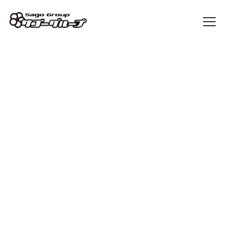
Sago Blog
[%list_start%]