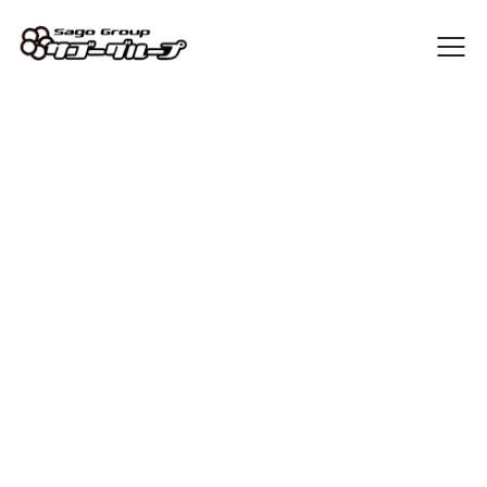
Sago Blog
[%list_start%]