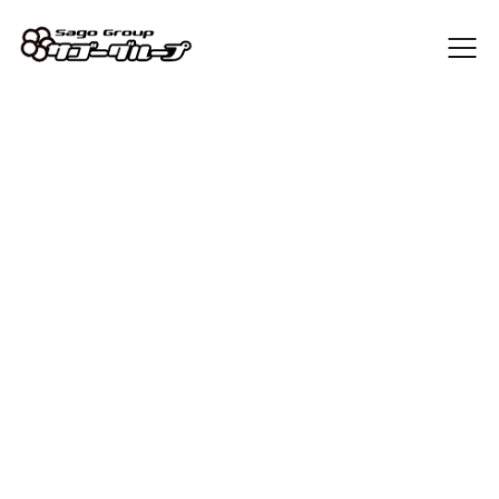
Sago Blog
[%list_start%]